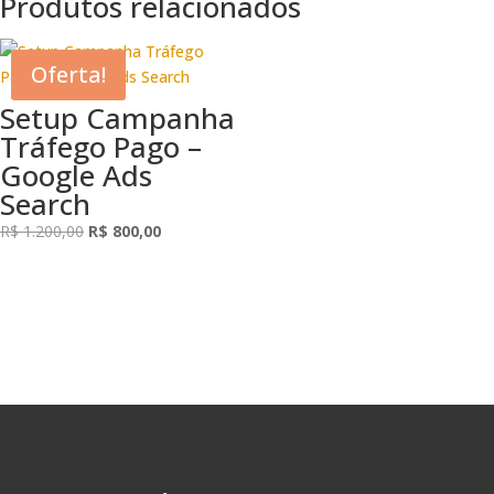
Produtos relacionados
Oferta!
Setup Campanha
Tráfego Pago –
Google Ads
Search
O
O
R$
1.200,00
R$
800,00
preço
preço
original
atual
era:
é:
R$ 1.200,00.
R$ 800,00.