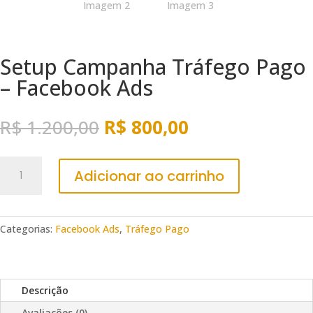
Setup Campanha Tráfego Pago
– Facebook Ads
O
O
R$
1.200,00
R$
800,00
preço
preço
original
atual
Setup
era:
é:
Adicionar ao carrinho
Campanha
R$ 1.200,00.
R$ 800,00.
Tráfego
Pago
–
Categorias:
Facebook Ads
,
Tráfego Pago
Facebook
Ads
quantidade
Descrição
Avaliações (0)